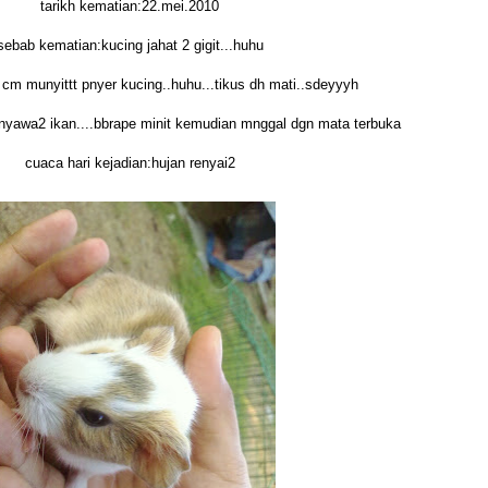
tarikh kematian:22.mei.2010
sebab kematian:kucing jahat 2 gigit...huhu
 cm munyittt pnyer kucing..huhu...tikus dh mati..sdeyyyh
yawa2 ikan....bbrape minit kemudian mnggal dgn mata terbuka
cuaca hari kejadian:hujan renyai2