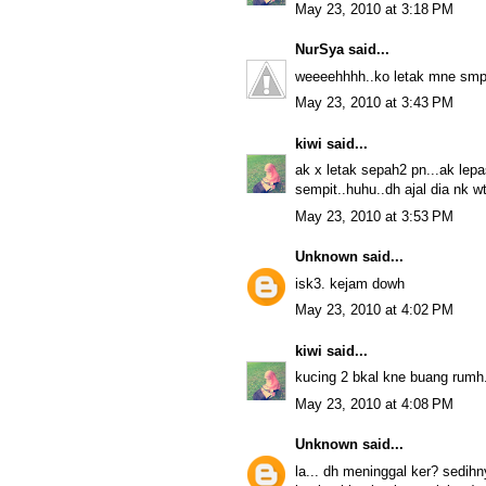
May 23, 2010 at 3:18 PM
NurSya
said...
weeeehhhh..ko letak mne smpai 
May 23, 2010 at 3:43 PM
kiwi
said...
ak x letak sepah2 pn...ak lepa
sempit..huhu..dh ajal dia nk 
May 23, 2010 at 3:53 PM
Unknown
said...
isk3. kejam dowh
May 23, 2010 at 4:02 PM
kiwi
said...
kucing 2 bkal kne buang rum
May 23, 2010 at 4:08 PM
Unknown
said...
la... dh meninggal ker? sedihn