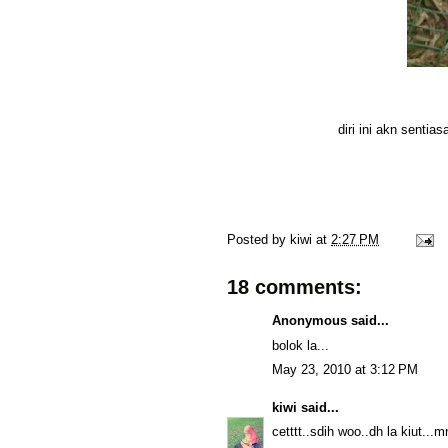
diri ini akn sentia
Posted by
kiwi
at
2:27 PM
18 comments:
Anonymous said...
bolok la...
May 23, 2010 at 3:12 PM
kiwi
said...
cetttt..sdih woo..dh la kiut...m