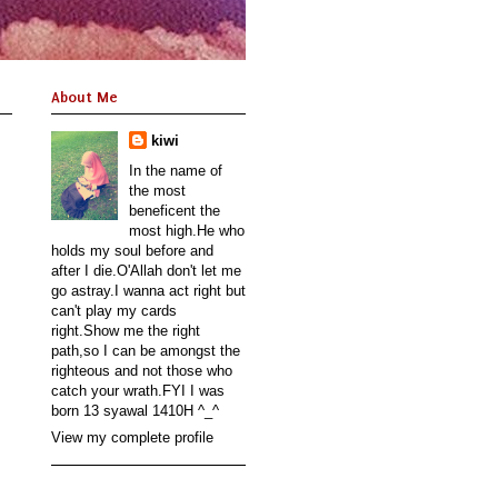
About Me
kiwi
In the name of
the most
beneficent the
most high.He who
holds my soul before and
after I die.O'Allah don't let me
go astray.I wanna act right but
can't play my cards
right.Show me the right
path,so I can be amongst the
righteous and not those who
catch your wrath.FYI I was
born 13 syawal 1410H ^_^
View my complete profile