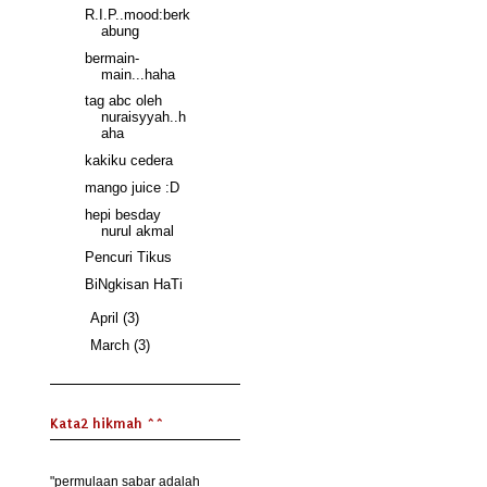
R.I.P..mood:berk
abung
bermain-
main...haha
tag abc oleh
nuraisyyah..h
aha
kakiku cedera
mango juice :D
hepi besday
nurul akmal
Pencuri Tikus
BiNgkisan HaTi
►
April
(3)
►
March
(3)
Kata2 hikmah ^^
"permulaan sabar adalah