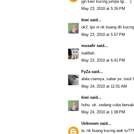
jgn kasi kucing jumpa lgi... :)
May 23, 2010 at 5:26 PM
kiwi
said...
ok2..lps ni nk buang dh kucin
May 23, 2010 at 5:57 PM
musafir
said...
inalillah..
May 23, 2010 at 6:41 PM
FyZa
said...
alala ciannya..sabar ye..turut
May 24, 2010 at 11:01 AM
kiwi
said...
huhu..ok..sedang cuba bersab
May 24, 2010 at 1:08 PM
Unknown
said...
la..nk buang kucing awk tu??? 