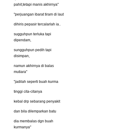
pahit,tetapi manis akhirnya"
"perjuangan ibarat tiram di laut
dihiris pepasir tercalarlah ia..
sugguhpun terluka tapi
dipendam,
sungguhpun pedih tapi
disimpan,
namun akhirnya di balas
mutiara"
"jadilah seperti buah kurma
tinggi cita-citanya
kebal drp sebarang penyakit
dan bila dilemparkan batu
dia membalas dgn buah
kurmanya"