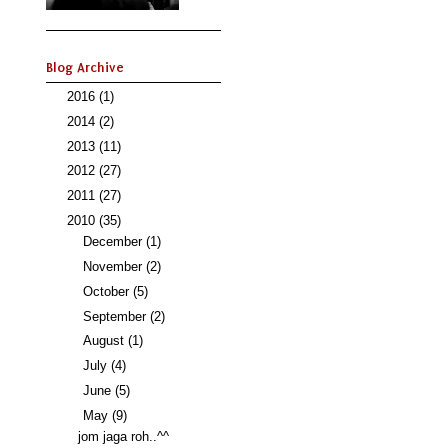
Blog Archive
►
2016
(1)
►
2014
(2)
►
2013
(11)
►
2012
(27)
►
2011
(27)
▼
2010
(35)
►
December
(1)
►
November
(2)
►
October
(5)
►
September
(2)
►
August
(1)
►
July
(4)
►
June
(5)
▼
May
(9)
jom jaga roh..^^