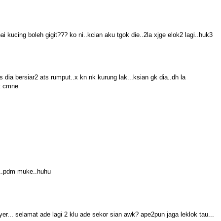
kucing boleh gigit??? ko ni..kcian aku tgok die..2la xjge elok2 lagi..huk3
s dia bersiar2 ats rumput..x kn nk kurung lak...ksian gk dia..dh la
wt cmne
h..pdm muke..huhu
yer... selamat ade lagi 2 klu ade sekor sian awk? ape2pun jaga leklok tau...