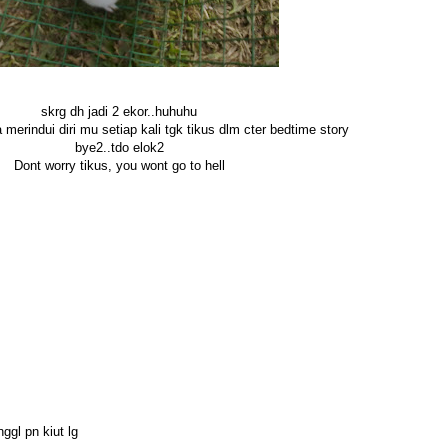
skrg dh jadi 2 ekor..huhuhu
sa merindui diri mu setiap kali tgk tikus dlm cter bedtime story
bye2..tdo elok2
Dont worry tikus, you wont go to hell
nggl pn kiut lg