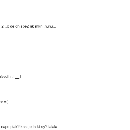
g 2...x de dh spe2 nk mkn..huhu...
 b'sedih..T__T
ar =(
nape plak? kasi je la kt sy? lalala.