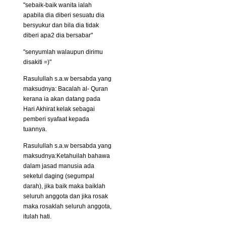
"sebaik-baik wanita ialah
apabila dia diberi sesuatu dia
bersyukur dan bila dia tidak
diberi apa2 dia bersabar"
"senyumlah walaupun dirimu
disakiti =)"
Rasulullah s.a.w bersabda yang
maksudnya: Bacalah al- Quran
kerana ia akan datang pada
Hari Akhirat kelak sebagai
pemberi syafaat kepada
tuannya.
Rasulullah s.a.w bersabda yang
maksudnya:Ketahuilah bahawa
dalam jasad manusia ada
seketul daging (segumpal
darah), jika baik maka baiklah
seluruh anggota dan jika rosak
maka rosaklah seluruh anggota,
itulah hati.